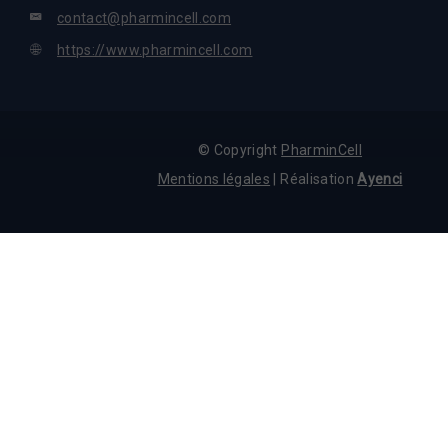
contact@pharmincell.com
https://www.pharmincell.com
© Copyright
PharminCell
Mentions légales
| Réalisation
Ayenci