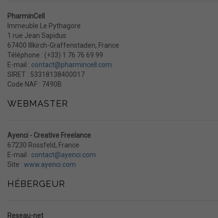
PharminCell
Immeuble Le Pythagore
1 rue Jean Sapidus
67400
Illkirch-Graffenstaden
,
France
Téléphone : (+33) 1 76 76 69 99
E-mail :
contact@pharmincell.com
SIRET : 53318138400017
Code NAF : 7490B
WEBMASTER
Ayenci - Creative Freelance
67230 Rossfeld, France
E-mail :
contact@ayenci.com
Site :
www.ayenci.com
HÉBERGEUR
Reseau-net