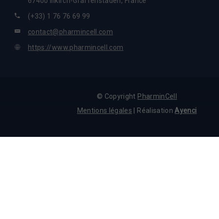
67400
Illkirch-Graffenstaden
,
France
(+33) 1 76 76 69 99
contact@pharmincell.com
https://www.pharmincell.com
© Copyright
PharminCell
Mentions légales
| Réalisation
Ayenci